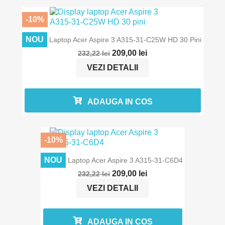
-10%
In stoc
NOU
Display Laptop Acer Aspire 3 A315-31-C25W HD 30 Pini
209,00 lei
232,22 lei
VEZI DETALII
ADAUGA IN COS
-10%
In stoc
NOU
Display Laptop Acer Aspire 3 A315-31-C6D4
209,00 lei
232,22 lei
VEZI DETALII
ADAUGA IN COS