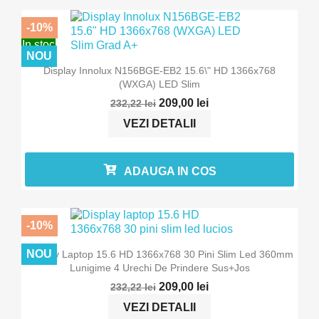
-10%
In stoc
NOU
Display Innolux N156BGE-EB2 15.6\" HD 1366x768
(WXGA) LED Slim
209,00 lei
232,22 lei
VEZI DETALII
ADAUGA IN COS
-10%
In stoc
NOU
Display Laptop 15.6 HD 1366x768 30 Pini Slim Led 360mm
Lunigime 4 Urechi De Prindere Sus+jos
209,00 lei
232,22 lei
VEZI DETALII