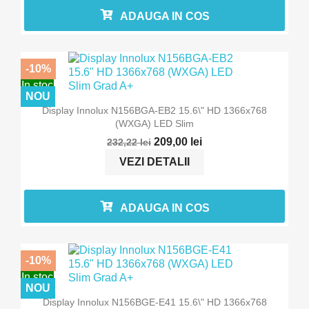
ADAUGA IN COS
-10%
In stoc
NOU
Display Innolux N156BGA-EB2 15.6\" HD 1366x768
(WXGA) LED Slim
209,00 lei
232,22 lei
VEZI DETALII
ADAUGA IN COS
-10%
In stoc
NOU
Display Innolux N156BGE-E41 15.6\" HD 1366x768