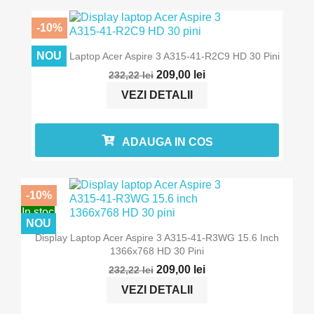
-10%
In stoc
NOU
Display Laptop Acer Aspire 3 A315-41-R2C9 HD 30 Pini
209,00 lei
232,22 lei
VEZI DETALII
ADAUGA IN COS
-10%
In stoc
NOU
Display Laptop Acer Aspire 3 A315-41-R3WG 15.6 Inch
1366x768 HD 30 Pini
209,00 lei
232,22 lei
VEZI DETALII