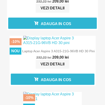
209,00 lei
232,22 lei
VEZI DETALII
ADAUGA IN COS
-10%
In stoc
NOU
Display Laptop Acer Aspire 3 A315-21G-96VB HD 30 Pini
209,00 lei
232,22 lei
VEZI DETALII
ADAUGA IN COS
-10%
In stoc