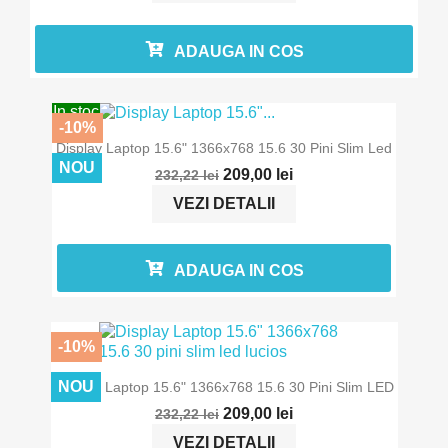
ADAUGA IN COS
In stoc
-10%
Display Laptop 15.6" 1366x768 15.6 30 Pini Slim Led
NOU
209,00 lei
232,22 lei
VEZI DETALII
ADAUGA IN COS
-10%
In stoc
NOU
Display Laptop 15.6" 1366x768 15.6 30 Pini Slim LED
209,00 lei
232,22 lei
VEZI DETALII