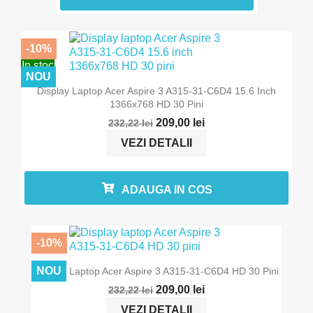
-10%
In stoc
NOU
Display Laptop Acer Aspire 3 A315-31-C6D4 15.6 Inch
1366x768 HD 30 Pini
209,00 lei
232,22 lei
VEZI DETALII
ADAUGA IN COS
-10%
In stoc
NOU
Display Laptop Acer Aspire 3 A315-31-C6D4 HD 30 Pini
209,00 lei
232,22 lei
VEZI DETALII