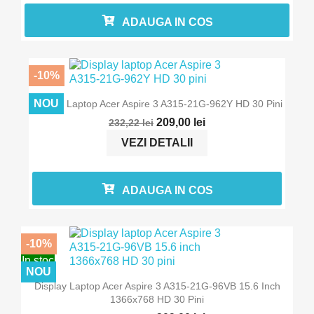
ADAUGA IN COS
-10%
In stoc
NOU
Display Laptop Acer Aspire 3 A315-21G-962Y HD 30 Pini
209,00 lei
232,22 lei
VEZI DETALII
ADAUGA IN COS
-10%
In stoc
NOU
Display Laptop Acer Aspire 3 A315-21G-96VB 15.6 Inch
1366x768 HD 30 Pini