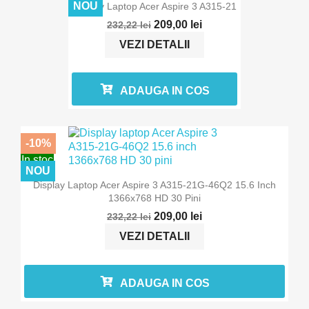
NOU
Display Laptop Acer Aspire 3 A315-21
209,00 lei
232,22 lei
VEZI DETALII
ADAUGA IN COS
-10%
In stoc
NOU
Display Laptop Acer Aspire 3 A315-21G-46Q2 15.6 Inch
1366x768 HD 30 Pini
209,00 lei
232,22 lei
VEZI DETALII
ADAUGA IN COS