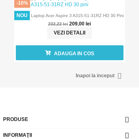
-10%
In stoc
NOU
Display Laptop Acer Aspire 3 A315-51-31RZ HD 30 Pini
209,00 lei
232,22 lei
VEZI DETALII
ADAUGA IN COS

Inapoi la inceput

PRODUSE

INFORMAŢII