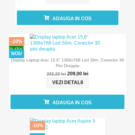
ADAUGA IN COS
-10%
In stoc
NOU
Display Laptop Acer 15.6" 1366x768 Led Slim, Conector 30
Pini Dreapta
209,00 lei
232,22 lei
VEZI DETALII
ADAUGA IN COS
-10%
In stoc