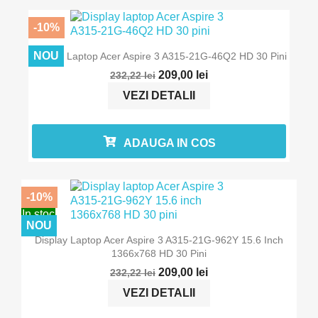
-10%
In stoc
NOU
Display Laptop Acer Aspire 3 A315-21G-46Q2 HD 30 Pini
209,00 lei
232,22 lei
VEZI DETALII
ADAUGA IN COS
-10%
In stoc
NOU
Display Laptop Acer Aspire 3 A315-21G-962Y 15.6 Inch
1366x768 HD 30 Pini
209,00 lei
232,22 lei
VEZI DETALII