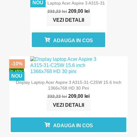
NOU
Display Laptop Acer Aspire 3 A315-31
209,00 lei
232,22 lei
VEZI DETALII
ADAUGA IN COS
-10%
In stoc
NOU
Display Laptop Acer Aspire 3 A315-31-C25W 15.6 Inch
1366x768 HD 30 Pini
209,00 lei
232,22 lei
VEZI DETALII
ADAUGA IN COS