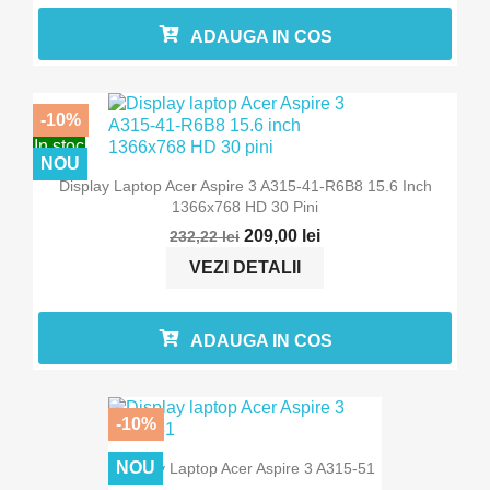
ADAUGA IN COS
-10%
In stoc
NOU
Display Laptop Acer Aspire 3 A315-41-R6B8 15.6 Inch
1366x768 HD 30 Pini
209,00 lei
232,22 lei
VEZI DETALII
ADAUGA IN COS
-10%
In stoc
NOU
Display Laptop Acer Aspire 3 A315-51