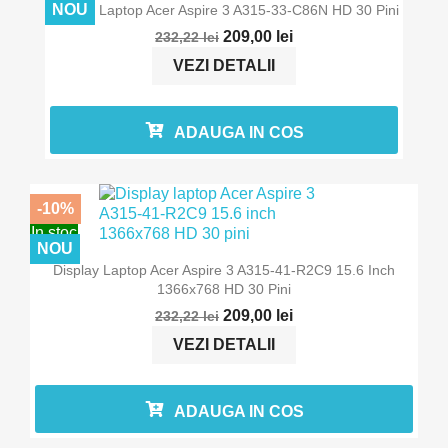
NOU
Display Laptop Acer Aspire 3 A315-33-C86N HD 30 Pini
209,00 lei
232,22 lei
VEZI DETALII
ADAUGA IN COS
-10%
In stoc
NOU
Display Laptop Acer Aspire 3 A315-41-R2C9 15.6 Inch
1366x768 HD 30 Pini
209,00 lei
232,22 lei
VEZI DETALII
ADAUGA IN COS