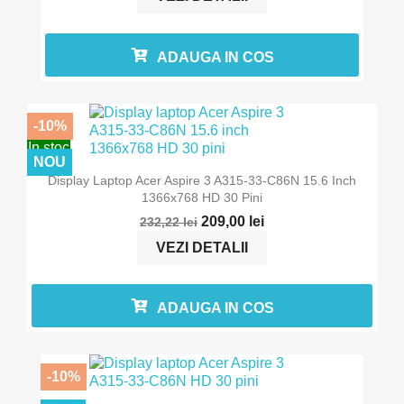
ADAUGA IN COS
-10%
In stoc
NOU
Display Laptop Acer Aspire 3 A315-33-C86N 15.6 Inch
1366x768 HD 30 Pini
209,00 lei
232,22 lei
VEZI DETALII
ADAUGA IN COS
-10%
In stoc