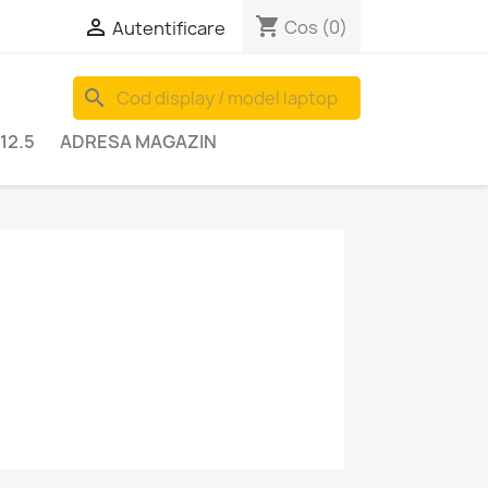
shopping_cart

Cos
(0)
Autentificare
search
12.5
ADRESA MAGAZIN