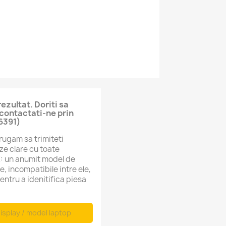
zultat. Doriti sa
contactati-ne prin
6391)
rugam sa trimiteti
e clare cu toate
E: un anumit model de
e, incompatibile intre ele,
entru a idenitifica piesa