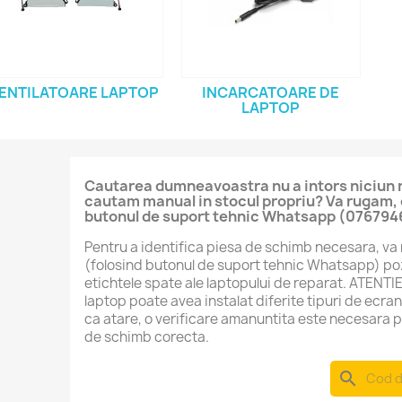
ENTILATOARE LAPTOP
INCARCATOARE DE
LAPTOP
Cautarea dumneavoastra nu a intors niciun re
cautam manual in stocul propriu? Va rugam, 
butonul de suport tehnic Whatsapp (076794
Pentru a identifica piesa de schimb necesara, va 
(folosind butonul de suport tehnic Whatsapp) poz
etichtele spate ale laptopului de reparat. ATENTI
laptop poate avea instalat diferite tipuri de ecran
ca atare, o verificare amanuntita este necesara p
de schimb corecta.
search