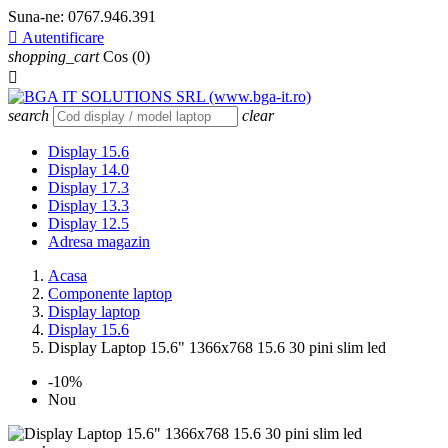
Suna-ne:
0767.946.391

Autentificare
shopping_cart
Cos
(0)

search
clear
Display 15.6
Display 14.0
Display 17.3
Display 13.3
Display 12.5
Adresa magazin
Acasa
Componente laptop
Display laptop
Display 15.6
Display Laptop 15.6" 1366x768 15.6 30 pini slim led
-10%
Nou