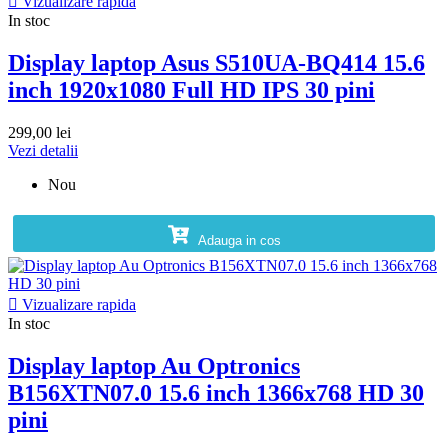

Vizualizare rapida
In stoc
Display laptop Asus S510UA-BQ414 15.6
inch 1920x1080 Full HD IPS 30 pini
299,00 lei
Vezi detalii
Nou
Adauga in cos

Vizualizare rapida
In stoc
Display laptop Au Optronics
B156XTN07.0 15.6 inch 1366x768 HD 30
pini