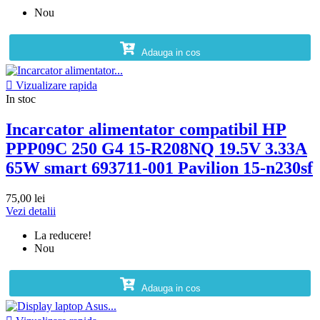
Nou
Adauga in cos

Vizualizare rapida
In stoc
Incarcator alimentator compatibil HP
PPP09C 250 G4 15-R208NQ 19.5V 3.33A
65W smart 693711-001 Pavilion 15-n230sf
75,00 lei
Vezi detalii
La reducere!
Nou
Adauga in cos