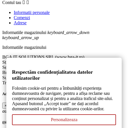
Contul tau


Informatii personale
Comenzi
Adrese
Informatiile magazinului
keyboard_arrow_down
keyboard_arrow_up
Informatiile magazinului
BGA IT SOLUTIONS SRL (www.bga-it.ro)
Str. Aurel Botea nr. 1A, bl. D24, Sc. 2, Et. 2, Apt. 21
Sector 3
Respectăm confidențialitatea datelor
Bucuresti
Suna-ne:
0767.946.391
utilizatorilor
Trimite-ne un e-mail:
contact@bga-it.ro
Folosim cookie-uri pentru a îmbunătăți experiența
dumneavoastra de navigare, pentru a afișa reclame sau
Adauga la produsele mele favorite.
conținut personalizat și pentru a analiza traficul site-ului.
Apasand butonul „Accept toate” ne dați acordul
×
dumneavoastră cu privire la utilizarea cookie-urilor.
add_circle_outline
Creeaza o noua lista de produse favorite
Personalizeaza
((title))