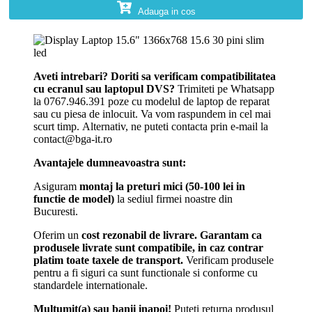
Adauga in cos
Aveti intrebari? Doriti sa verificam compatibilitatea
cu ecranul sau laptopul DVS?
Trimiteti pe Whatsapp
la 0767.946.391 poze cu modelul de laptop de reparat
sau cu piesa de inlocuit. Va vom raspundem in cel mai
scurt timp. Alternativ, ne puteti contacta prin e-mail la
contact@bga-it.ro
Avantajele dumneavoastra sunt:
Asiguram
montaj la preturi mici (50-100 lei in
functie de model)
la sediul firmei noastre din
Bucuresti.
Oferim un
cost rezonabil de livrare.
Garantam ca
produsele livrate sunt compatibile, in caz contrar
platim toate taxele de transport.
Verificam produsele
pentru a fi siguri ca sunt functionale si conforme cu
standardele internationale.
Multumit(a) sau banii inapoi!
Puteti returna produsul