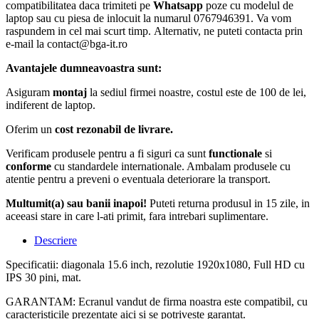
compatibilitatea daca trimiteti pe
Whatsapp
poze cu modelul de
laptop sau cu piesa de inlocuit la numarul 0767946391. Va vom
raspundem in cel mai scurt timp. Alternativ, ne puteti contacta prin
e-mail la contact@bga-it.ro
Avantajele dumneavoastra sunt:
Asiguram
montaj
la sediul firmei noastre, costul este de 100 de lei,
indiferent de laptop.
Oferim un
cost rezonabil de livrare.
Verificam produsele pentru a fi siguri ca sunt
functionale
si
conforme
cu standardele internationale. Ambalam produsele cu
atentie pentru a preveni o eventuala deteriorare la transport.
Multumit(a) sau banii inapoi!
Puteti returna produsul in 15 zile, in
aceeasi stare in care l-ati primit, fara intrebari suplimentare.
Descriere
Specificatii: diagonala 15.6 inch, rezolutie 1920x1080, Full HD cu
IPS 30 pini, mat.
GARANTAM: Ecranul vandut de firma noastra este compatibil, cu
caracteristicile prezentate aici si se potriveste garantat.