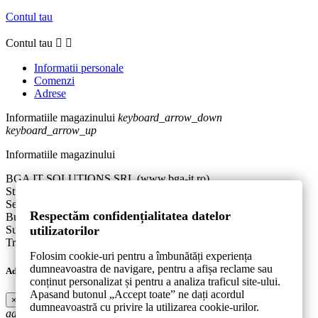
Contul tau
Contul tau


Informatii personale
Comenzi
Adrese
Informatiile magazinului
keyboard_arrow_down
keyboard_arrow_up
Informatiile magazinului
BGA IT SOLUTIONS SRL (www.bga-it.ro)
Str. Aurel Botea nr. 1A, bl. D24, Sc. 2, Et. 2, Apt. 21
Sector 3
Respectăm confidențialitatea datelor
Bucuresti
utilizatorilor
Suna-ne:
0767.946.391
Trimite-ne un e-mail:
contact@bga-it.ro
Folosim cookie-uri pentru a îmbunătăți experiența
dumneavoastra de navigare, pentru a afișa reclame sau
Adauga la produsele mele favorite.
conținut personalizat și pentru a analiza traficul site-ului.
Apasand butonul „Accept toate” ne dați acordul
×
dumneavoastră cu privire la utilizarea cookie-urilor.
add_circle_outline
Creeaza o noua lista de produse favorite