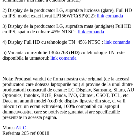
2) Display de la producator LG, suprafata lucioasa (glare), Full HD
cu IPS, model exact livrat LP156WFC(SP)(C2):
link comanda
3) Display de la producator LG, suprafata mata (antiglare) Full HD
cu IPS, spatiu de culoare 45% NTSC:
link comanda
4) Display Full HD cu tehnologie TN 45% NTSC :
link comanda
5) Varianta cu rezolutie 1366x768 (
HD)
cu tehnologie TN este
disponibila la urmatorul:
link comanda
Nota: Produsul vandut de firma noastra este original (de la aceeasi
producatori care doteaza laptopurile noi) si provine de la unul dintre
producatorii consacrati de ecrane: LG Display, Samsung, Sharp, AU
Optronics, Innolux, BOE, Panda, IVO, Chimei, CSOT, TCL, etc.
Daca un anumit model (cod) de display lipseste din stoc, el va fi
inlocuit cu un ecran echivalent, 100% compatibil cu laptopul
dumneavoastra, care se potriveste garantat si are specificatiile
prezentate in aceasta pagina.
Marca
AUO
Referinta
265-ref-00018