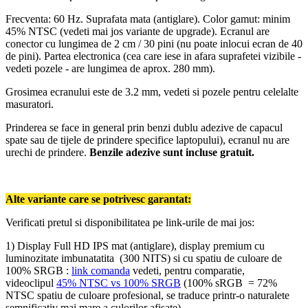
Frecventa: 60 Hz. Suprafata mata (antiglare). Color gamut: minim
45% NTSC (vedeti mai jos variante de upgrade). Ecranul are
conector cu lungimea de 2 cm / 30 pini (nu poate inlocui ecran de 40
de pini). Partea electronica (cea care iese in afara suprafetei vizibile -
vedeti pozele - are lungimea de aprox. 280 mm).
Grosimea ecranului este de 3.2 mm, vedeti si pozele pentru celelalte
masuratori.
Prinderea se face in general prin benzi dublu adezive de capacul
spate sau de tijele de prindere specifice laptopului), ecranul nu are
urechi de prindere.
Benzile adezive sunt incluse gratuit.
Alte variante care se potrivesc garantat:
Verificati pretul si disponibilitatea pe link-urile de mai jos:
1) Display Full HD IPS mat (antiglare), display premium cu
luminozitate imbunatatita (300 NITS) si cu spatiu de culoare de
100% SRGB :
link comanda
vedeti, pentru comparatie,
videoclipul
45% NTSC vs 100% SRGB
(100% sRGB = 72%
NTSC spatiu de culoare profesional, se traduce printr-o naturalete
semnificativ mai mare a culorilor afisate)