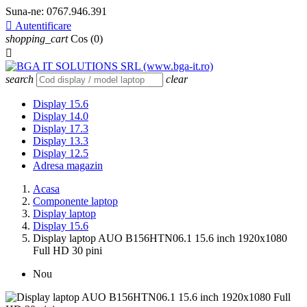
Suna-ne:
0767.946.391

Autentificare
shopping_cart
Cos
(0)

search
clear
Display 15.6
Display 14.0
Display 17.3
Display 13.3
Display 12.5
Adresa magazin
Acasa
Componente laptop
Display laptop
Display 15.6
Display laptop AUO B156HTN06.1 15.6 inch 1920x1080
Full HD 30 pini
Nou