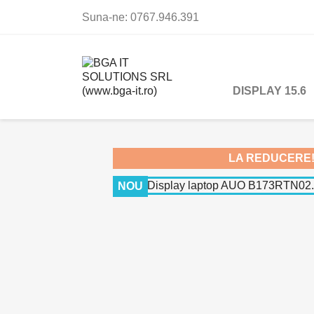
Suna-ne:
0767.946.391
DISPLAY 15.6

LA REDUCERE
NOU