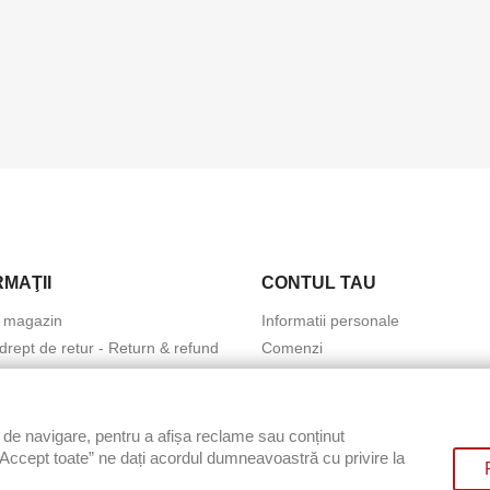
RMAŢII
CONTUL TAU
 magazin
Informatii personale
 drept de retur - Return & refund
Comenzi
Adrese
Politica de prelucrare a datelor
ale
de navigare, pentru a afișa reclame sau conținut
ura de retur si schimb produse
 „Accept toate” ne dați acordul dumneavoastră cu privire la