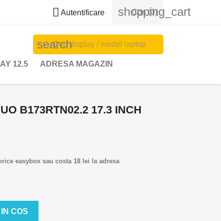
shopping_cart

Cos
(0)
Autentificare
search
AY 12.5
ADRESA MAGAZIN
UO B173RTN02.2 17.3 INCH
 orice easybox sau costa 18 lei la adresa
IN COS