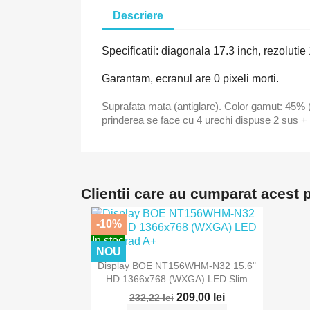
Descriere
Specificatii: diagonala 17.3 inch, rezoluti
Garantam, ecranul are 0 pixeli morti.
Suprafata mata (antiglare). Color gamut: 45
prinderea se face cu 4 urechi dispuse 2 sus + 2 
Clientii care au cumparat acest
-10%
In stoc
NOU

Vizualizare rapida
Display BOE NT156WHM-N32 15.6"
HD 1366x768 (WXGA) LED Slim
209,00 lei
232,22 lei