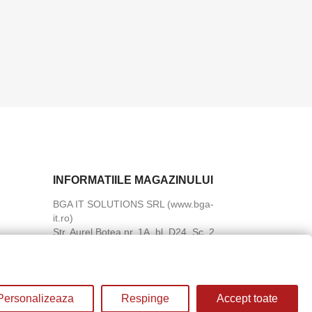
INFORMATIILE MAGAZINULUI
BGA IT SOLUTIONS SRL (www.bga-
it.ro)
Str. Aurel Botea nr. 1A, bl. D24, Sc. 2,
Et. 2, Apt. 21
Sector 3
Bucuresti
Suna-ne:
0767.946.391
Personalizeaza
Respinge
Accept toate
Trimite-ne un e-mail:
contact@bga-it.ro