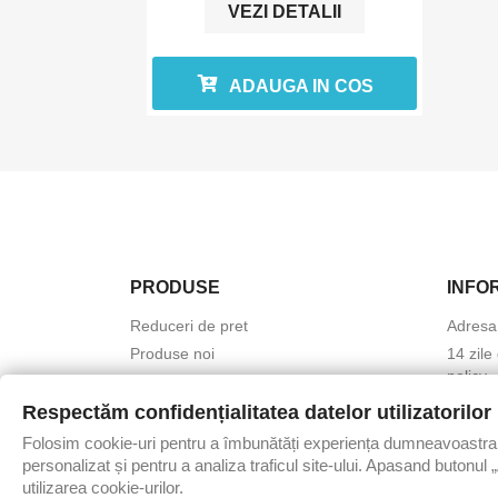
VEZI DETALII
ADAUGA IN COS
PRODUSE
INFO
Reduceri de pret
Adresa
Produse noi
14 zile
policy
Cele mai cumparate
GDPR - 
Respectăm confidențialitatea datelor utilizatorilor
person
Folosim cookie-uri pentru a îmbunătăți experiența dumneavoastra 
Proced
personalizat și pentru a analiza traficul site-ului. Apasand butonul
utilizarea cookie-urilor.