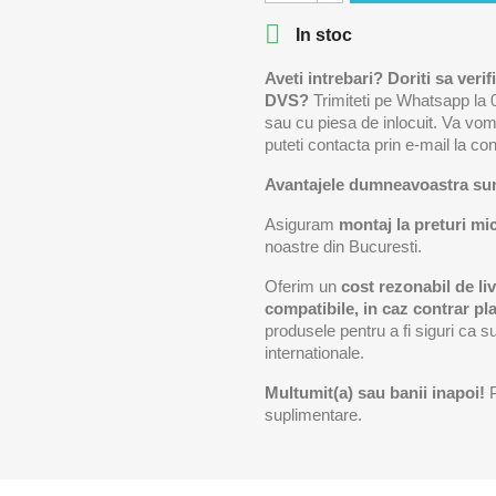

In stoc
Aveti intrebari? Doriti sa ver
DVS?
Trimiteti pe Whatsapp la 
sau cu piesa de inlocuit. Va vom
puteti contacta prin e-mail la co
Avantajele dumneavoastra su
Asiguram
montaj la preturi mic
noastre din Bucuresti.
Oferim un
cost rezonabil de liv
compatibile, in caz contrar pla
produsele pentru a fi siguri ca 
internationale.
Multumit(a) sau banii inapoi!
P
suplimentare.