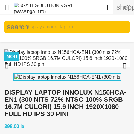
shopp


(0)
search
NOU


DISPLAY LAPTOP INNOLUX N156HCA-
EN1 (300 NITS 72% NTSC 100% SRGB
16.7M CULORI) 15.6 INCH 1920X1080
FULL HD IPS 30 PINI
398,00 lei