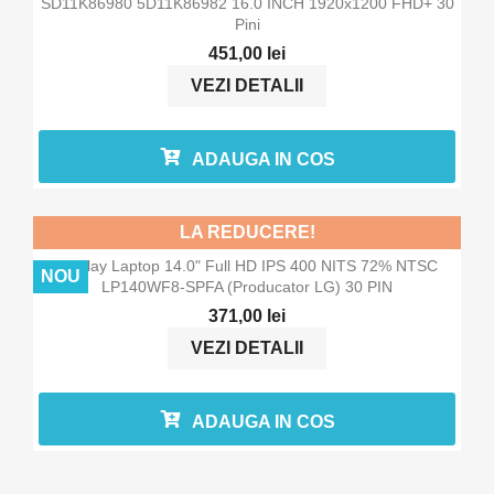
SD11K86980 5D11K86982 16.0 INCH 1920x1200 FHD+ 30
Pini
451,00 lei
VEZI DETALII
ADAUGA IN COS
In stoc
LA REDUCERE!
Display Laptop 14.0" Full HD IPS 400 NITS 72% NTSC
NOU
LP140WF8-SPFA (producator LG) 30 PIN
371,00 lei
VEZI DETALII
ADAUGA IN COS