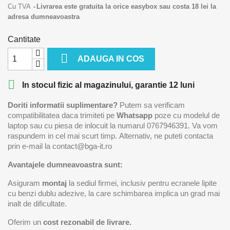
Cu TVA
Livrarea este gratuita la orice easybox sau costa 18 lei la
adresa dumneavoastra
Cantitate

ADAUGA IN COS

In stocul fizic al magazinului, garantie 12 luni
Doriti informatii suplimentare?
Putem sa verificam
compatibilitatea daca trimiteti pe
Whatsapp
poze cu modelul de
laptop sau cu piesa de inlocuit la numarul 0767946391. Va vom
raspundem in cel mai scurt timp. Alternativ, ne puteti contacta
prin e-mail la contact@bga-it.ro
Avantajele dumneavoastra sunt:
Asiguram
montaj
la sediul firmei, inclusiv pentru ecranele lipite
cu benzi dublu adezive, la care schimbarea implica un grad mai
inalt de dificultate.
Oferim un
cost rezonabil de livrare.