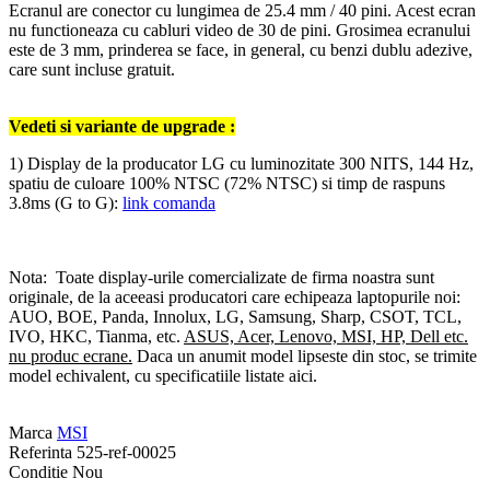
Ecranul are conector cu lungimea de 25.4 mm / 40 pini. Acest ecran
nu functioneaza cu cabluri video de 30 de pini. Grosimea ecranului
este de 3 mm, prinderea se face, in general, cu benzi dublu adezive,
care sunt incluse gratuit.
Vedeti si variante de upgrade :
1) Display de la producator LG cu luminozitate 300 NITS, 144 Hz,
spatiu de culoare 100% NTSC (72% NTSC) si timp de raspuns
3.8ms (G to G):
link comanda
Nota: Toate display-urile comercializate de firma noastra sunt
originale, de la aceeasi producatori care echipeaza laptopurile noi:
AUO, BOE, Panda, Innolux, LG, Samsung, Sharp, CSOT, TCL,
IVO, HKC, Tianma, etc.
ASUS, Acer, Lenovo, MSI, HP, Dell etc.
nu produc ecrane.
Daca un anumit model lipseste din stoc, se trimite
model echivalent, cu specificatiile listate aici.
Marca
MSI
Referinta
525-ref-00025
Conditie
Nou