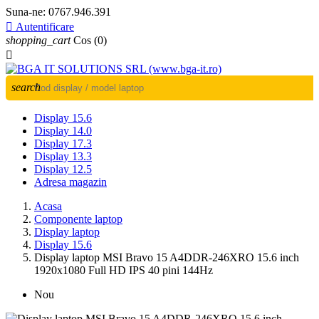
Suna-ne:
0767.946.391

Autentificare
shopping_cart
Cos
(0)

search
Display 15.6
Display 14.0
Display 17.3
Display 13.3
Display 12.5
Adresa magazin
Acasa
Componente laptop
Display laptop
Display 15.6
Display laptop MSI Bravo 15 A4DDR-246XRO 15.6 inch
1920x1080 Full HD IPS 40 pini 144Hz
Nou