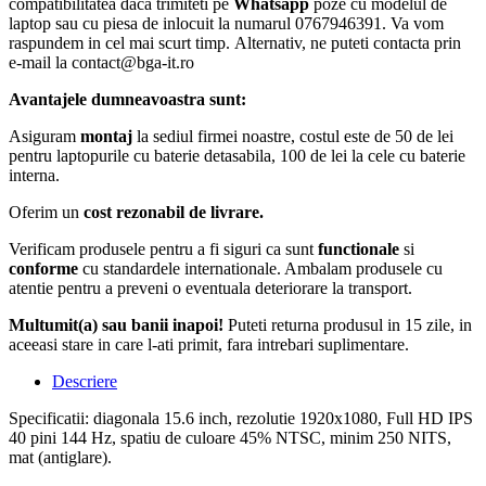
compatibilitatea daca trimiteti pe
Whatsapp
poze cu modelul de
laptop sau cu piesa de inlocuit la numarul 0767946391. Va vom
raspundem in cel mai scurt timp. Alternativ, ne puteti contacta prin
e-mail la contact@bga-it.ro
Avantajele dumneavoastra sunt:
Asiguram
montaj
la sediul firmei noastre, costul este de 50 de lei
pentru laptopurile cu baterie detasabila, 100 de lei la cele cu baterie
interna.
Oferim un
cost rezonabil de livrare.
Verificam produsele pentru a fi siguri ca sunt
functionale
si
conforme
cu standardele internationale. Ambalam produsele cu
atentie pentru a preveni o eventuala deteriorare la transport.
Multumit(a) sau banii inapoi!
Puteti returna produsul in 15 zile, in
aceeasi stare in care l-ati primit, fara intrebari suplimentare.
Descriere
Specificatii: diagonala 15.6 inch, rezolutie 1920x1080, Full HD IPS
40 pini 144 Hz, spatiu de culoare 45% NTSC, minim 250 NITS,
mat (antiglare).