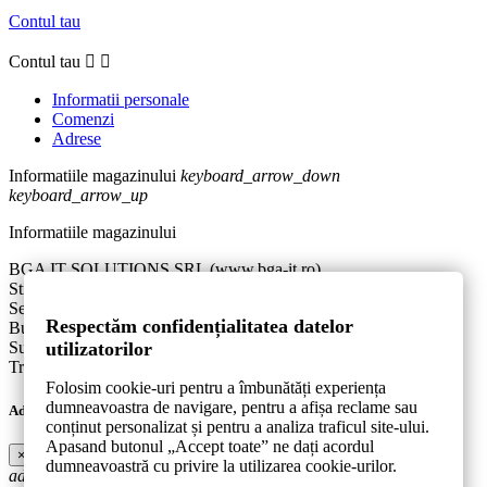
Contul tau
Contul tau


Informatii personale
Comenzi
Adrese
Informatiile magazinului
keyboard_arrow_down
keyboard_arrow_up
Informatiile magazinului
BGA IT SOLUTIONS SRL (www.bga-it.ro)
Str. Aurel Botea nr. 1A, bl. D24, Sc. 2, Et. 2, Apt. 21
Sector 3
Respectăm confidențialitatea datelor
Bucuresti
utilizatorilor
Suna-ne:
0767.946.391
Trimite-ne un e-mail:
contact@bga-it.ro
Folosim cookie-uri pentru a îmbunătăți experiența
dumneavoastra de navigare, pentru a afișa reclame sau
Adauga la produsele mele favorite.
conținut personalizat și pentru a analiza traficul site-ului.
Apasand butonul „Accept toate” ne dați acordul
×
dumneavoastră cu privire la utilizarea cookie-urilor.
add_circle_outline
Creeaza o noua lista de produse favorite