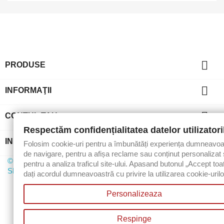

PRODUSE

INFORMAŢII

CONTUL TAU
Respectăm confidențialitatea datelor utilizatori
key
INFORMATIILE MAGAZINULUI
Folosim cookie-uri pentru a îmbunătăți experiența dumneavoa
de navigare, pentru a afișa reclame sau conținut personalizat 
© 2015 - 2026 - Toate drepturile rezervate BGA IT SOLUTIONS
pentru a analiza traficul site-ului. Apasand butonul „Accept toa
SRL
dați acordul dumneavoastră cu privire la utilizarea cookie-urilo
Personalizeaza
Respinge