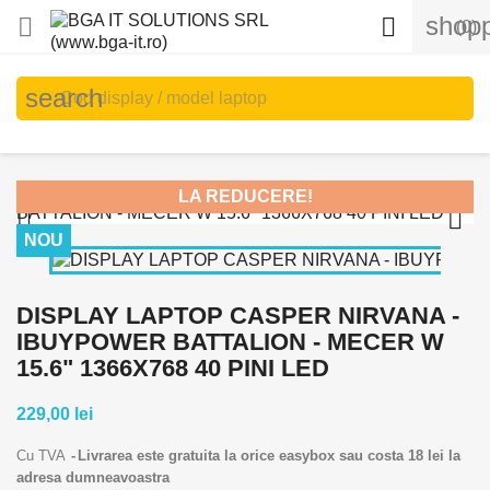
shopp


(0)
search
LA REDUCERE!


NOU
DISPLAY LAPTOP CASPER NIRVANA -
IBUYPOWER BATTALION - MECER W
15.6" 1366X768 40 PINI LED
229,00 lei
Cu TVA
Livrarea este gratuita la orice easybox sau costa 18 lei la
adresa dumneavoastra