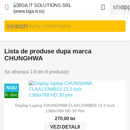
shopp


(0)
search
Lista de produse dupa marca
CHUNGHWA
Se afiseaza 1-8 din 8 produs(e)
NOU
In stoc
Display Laptop CHUNGHWA CLAA133WB03 13.3 Inch
1366x768 HD 30 Pini
270,00 lei
VEZI DETALII