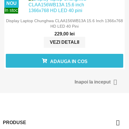
NOU
In stoc
Display Laptop Chunghwa CLAA156WB13A 15.6 Inch 1366x768
HD LED 40 Pini
229,00 lei
VEZI DETALII
ADAUGA IN COS

Inapoi la inceput

PRODUSE