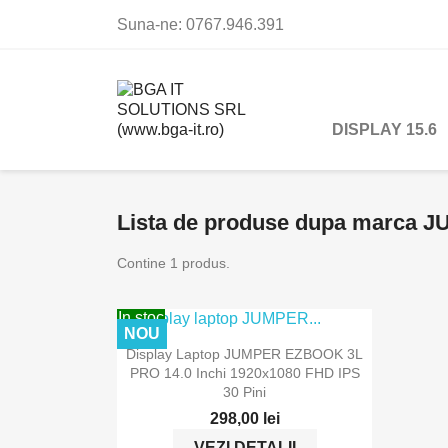
Suna-ne:
0767.946.391
DISPLAY 15.6
Lista de produse dupa marca 
Contine 1 produs.
In stoc
NOU

Vizualizare rapida
Display Laptop JUMPER EZBOOK 3L
PRO 14.0 Inchi 1920x1080 FHD IPS
30 Pini
298,00 lei
VEZI DETALII