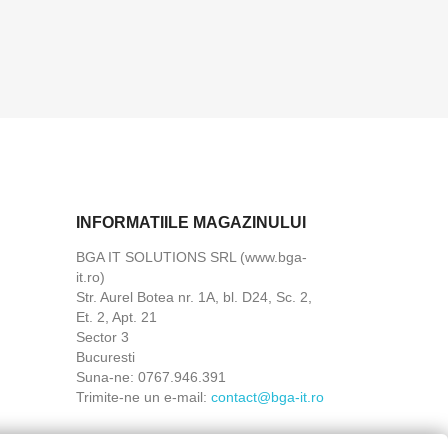
INFORMATIILE MAGAZINULUI
BGA IT SOLUTIONS SRL (www.bga-
it.ro)
Str. Aurel Botea nr. 1A, bl. D24, Sc. 2,
Et. 2, Apt. 21
Sector 3
Bucuresti
Suna-ne:
0767.946.391
Trimite-ne un e-mail:
contact@bga-it.ro