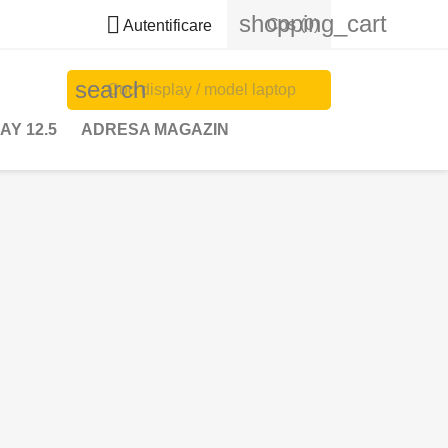
shopping_cart

Cos
(0)
Autentificare
search
AY 12.5
ADRESA MAGAZIN